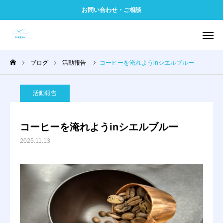
お問い合わせ・ご相談
ブログ
活動報告
コーヒーを淹れようinシエルブルー
事業案内
問い合わせ
アクセス
電話
活動報告
よくある質問
利用者の声
コーヒーを淹れようinシエルブルー
2025.11.13
LINE
シエルブルーとは
1日の流れ
6つの信条