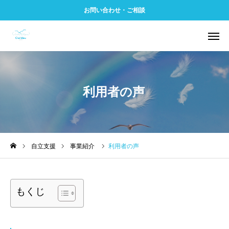
お問い合わせ・ご相談
事業案内
問い合わせ
利用者の声
アクセス
電話
よくある質問
利用者の声
LINE
自立支援
事業紹介
利用者の声
シエルブルーとは
もくじ
1日の流れ
6つの信条