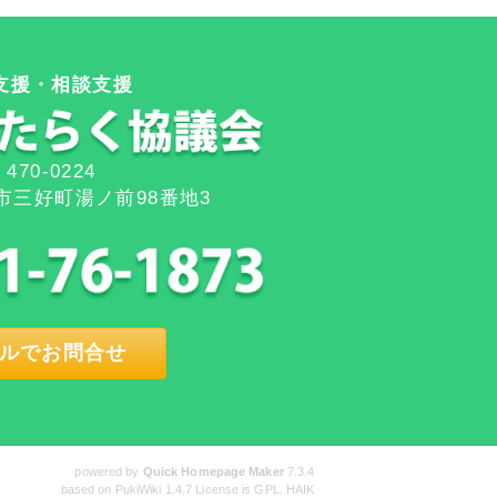
支援・相談支援
470-0224
市三好町湯ノ前98番地3
ルでお問合せ
powered by
Quick Homepage Maker
7.3.4
based on PukiWiki 1.4.7 License is GPL.
HAIK