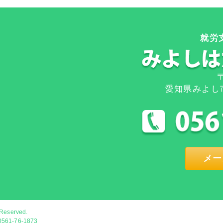
就労
〒
愛知県みよし
メー
 Reserved.
1-76-1873