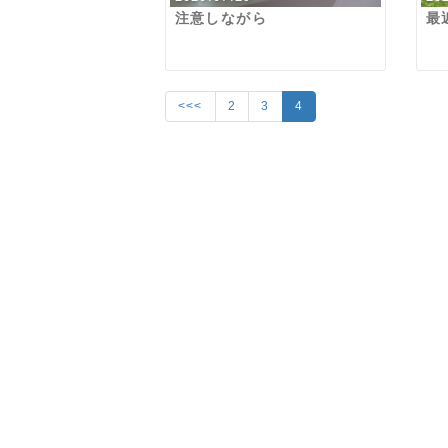
注意しながら
最
<<<
2
3
4